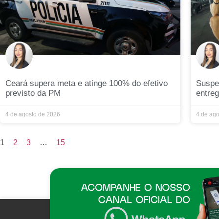
Ceará supera meta e atinge 100% do efetivo
Suspe
previsto da PM
entreg
4 de agosto de 2026
4 de ag
1
2
3
…
15