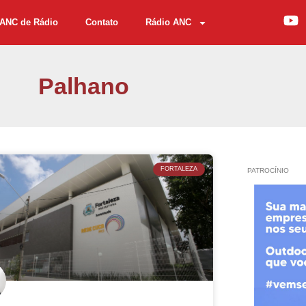
ANC de Rádio
Contato
Rádio ANC
Palhano
FORTALEZA
PATROCÍNIO