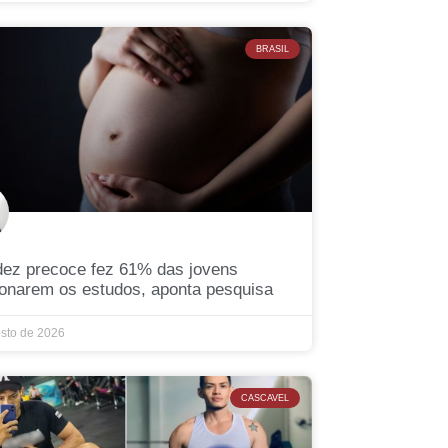
BRASIL
dez precoce fez 61% das jovens
onarem os estudos, aponta pesquisa
osto de 2026
CASCAVEL