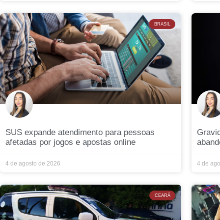
BRASIL
SUS expande atendimento para pessoas
Gravi
afetadas por jogos e apostas online
aband
4 de agosto de 2026
4 de ag
CEARÁ