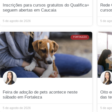
Inscrições para cursos gratuitos do Qualifica+
Rede 
seguem abertas em Caucaia
curso
5 de agosto de 2026
5 de ag
FORTALEZA
Feira de adoção de pets acontece neste
Oito 
sábado em Fortaleza
das te
5 de agosto de 2026
5 de ag