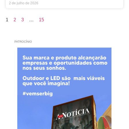
2 de julho de 2026
1
2
3
…
15
PATROCÍNIO