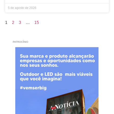
5 de agosto de 2026
1
2
3
…
15
PATROCÍNIO