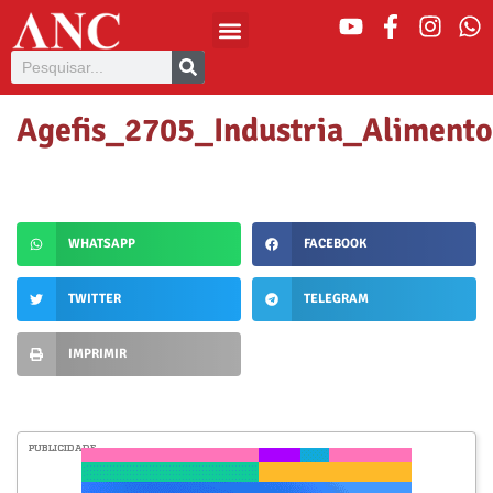
Agefis_2705_Industria_Alimento
WHATSAPP
FACEBOOK
TWITTER
TELEGRAM
IMPRIMIR
PUBLICIDADE