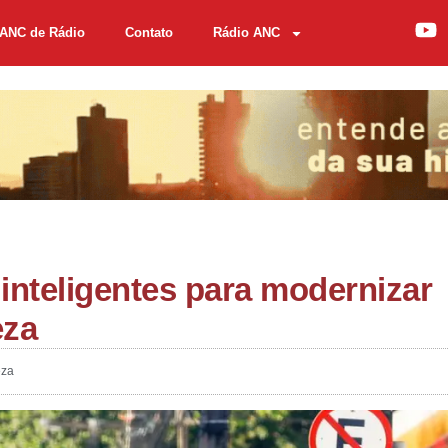
ANC de Rádio
Contato
Rádio ANC
inteligentes para modernizar
eza
eza