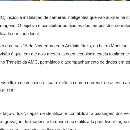
C) iniciou a instalação de câmeras inteligentes que vão auxiliar na 
 imagens. O objetivo é possibilitar os ajustes dos tempos dos semáf
ficado em cada local.
nto das ruas 15 de Novembro com Antônio Fiúza, no bairro Montese.
revisão é que, em até dois meses, a nova tecnologia esteja totalmente
s no Trânsito da AMC, permitindo o acompanhamento de dados em te
ntenso fluxo de veículos e sua relevância como corredor de acesso ao
 BR-116.
laço virtual”, capaz de identificar e contabilizar a passagem dos ve
u gravação de imagens e também não é utilizado para fiscalização d
ísticos relacionados ao fluxo de tráfego.