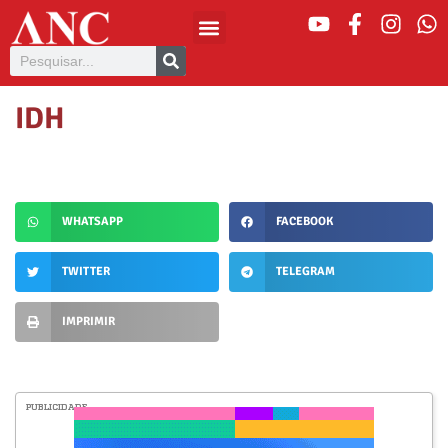
IDH
WHATSAPP
FACEBOOK
TWITTER
TELEGRAM
IMPRIMIR
PUBLICIDADE