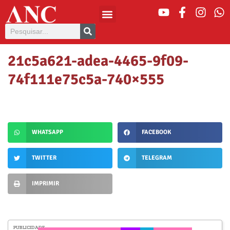
21c5a621-adea-4465-9f09-
74f111e75c5a-740×555
WHATSAPP
FACEBOOK
TWITTER
TELEGRAM
IMPRIMIR
PUBLICIDADE