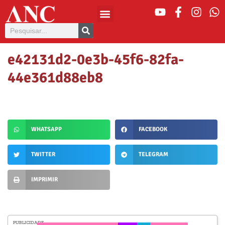
e42131d2-0e3b-45f6-82fa-
44e361d88eb8
WHATSAPP
FACEBOOK
TWITTER
TELEGRAM
IMPRIMIR
PUBLICIDADE