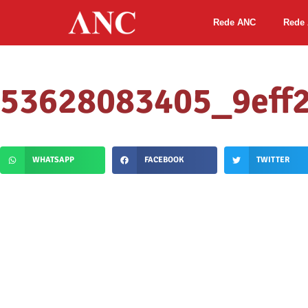
Rede ANC
Rede 
53628083405_9eff
WHATSAPP
FACEBOOK
TWITTER