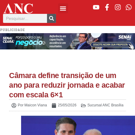
PUBLICIDADE
Câmara define transição de um
ano para reduzir jornada e acabar
com escala 6×1
Por
Maicon Viana
25/05/2026
Sucursal ANC Brasília