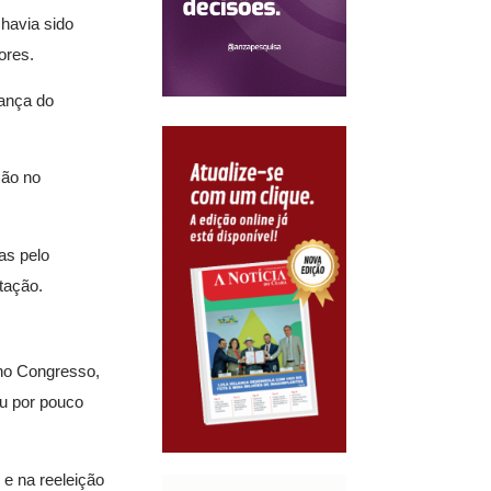
havia sido
ores.
rança do
ção no
as pelo
tação.
 no Congresso,
eu por pouco
e na reeleição