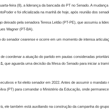
arta-feira (8), a liderança da bancada do PT no Senado. A mudança 
toPoder e foi oficializada na manhã de hoje, após reunião dos senad
o deixado pela senadora Teresa Leitão (PT-PE), que assumiu a lide
ues Wagner (PT-BA).
co do senador cearense e ocorre em um momento de intensa articula
 de coordenar a atuação do partido em pautas consideradas prioritári
×1
, que aguarda uma decisão da Mesa do Senado para iniciar a trami
cutivos e foi eleito senador em 2022. Antes de assumir o mandato
a Silva (PT) para comandar o Ministério da Educação, onde permanec
rá, ele também está auxiliando na construção da campanha do grupo 