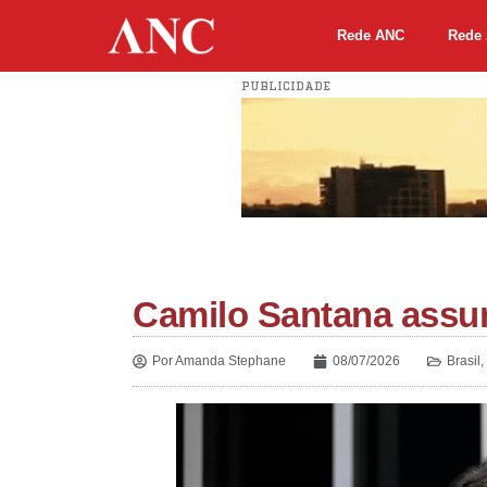
Rede ANC
Rede 
PUBLICIDADE
Camilo Santana assu
Por
Amanda Stephane
08/07/2026
Brasil
,