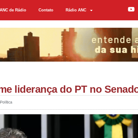
ANC de Rádio
Contato
Rádio ANC
me liderança do PT no Senad
Política