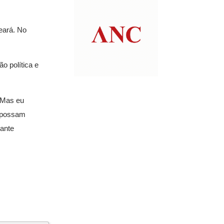
eará. No
o política e
. Mas eu
s possam
rante