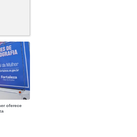
er oferece
za