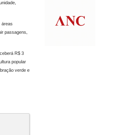
unidade,
s áreas
uir passagens,
eceberá R$ 3
ultura popular
ebração verde e