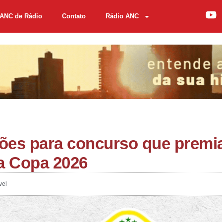
ANC de Rádio
Contato
Rádio ANC
ções para concurso que premi
a Copa 2026
vel