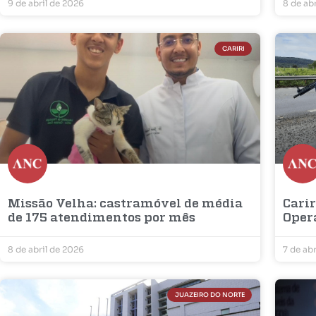
9 de abril de 2026
8 de ab
CARIRI
Missão Velha: castramóvel de média
Carir
de 175 atendimentos por mês
Oper
8 de abril de 2026
7 de ab
JUAZEIRO DO NORTE