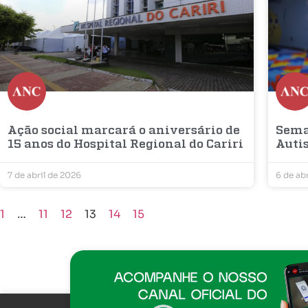
Ação social marcará o aniversário de
Sema
15 anos do Hospital Regional do Cariri
Auti
7 de abril de 2026
6 de ab
1
…
11
12
13
14
15