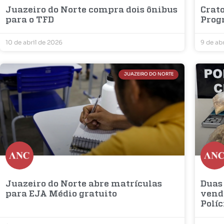
Juazeiro do Norte compra dois ônibus
Crato
para o TFD
Prog
10 de abril de 2026
9 de ab
JUAZEIRO DO NORTE
Juazeiro do Norte abre matrículas
Duas
para EJA Médio gratuito
vend
Políc