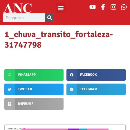
1_chuva_transito_fortaleza-
31747798
WHATSAPP
FACEBOOK
TWITTER
TELEGRAM
IMPRIMIR
PUBLICIDADE