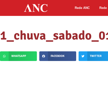
Rede ANC
Rede 
1_chuva_sabado_0
WHATSAPP
FACEBOOK
TWITTER