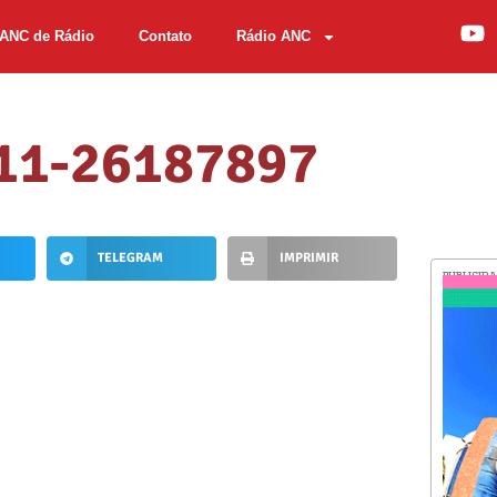
ANC de Rádio
Contato
Rádio ANC
11-26187897
TELEGRAM
IMPRIMIR
PUBLICID