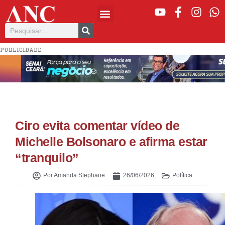
PUBLICIDADE
Ciro evita comentar vídeo de
Michelle Bolsonaro e afirma estar
“tranquilo”
Por
Amanda Stephane
26/06/2026
Política