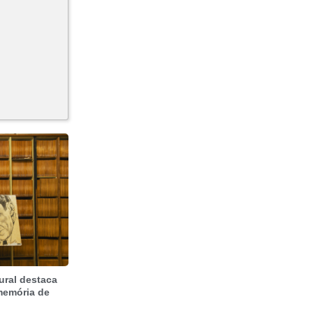
ural destaca
 memória de