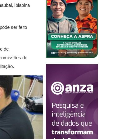
aubal, Ibiapina
pode ser feito
te de
s comissões do
itação.