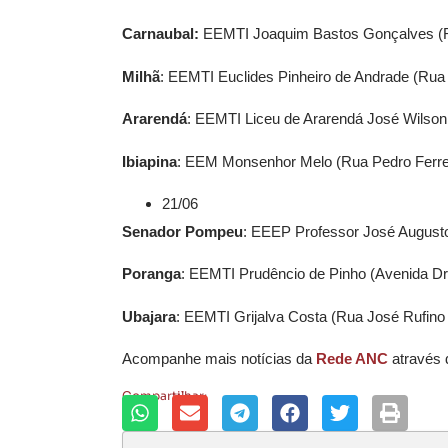
Carnaubal:
EEMTI Joaquim Bastos Gonçalves (Rua
Milhã
: EEMTI Euclides Pinheiro de Andrade (Rua 
Ararendá
: EEMTI Liceu de Ararendá José Wilson V
Ibiapina
: EEM Monsenhor Melo (Rua Pedro Ferreir
21/06
Senador Pompeu
: EEEP Professor José Augusto 
Poranga
: EEMTI Prudêncio de Pinho (Avenida Dr.
Ubajara
: EEMTI Grijalva Costa (Rua José Rufino 
Acompanhe mais notícias da
Rede ANC
através
Compartilhar: