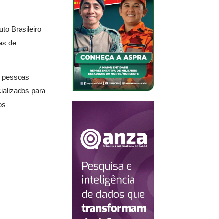
to Brasileiro
as de
l pessoas
ializados para
os