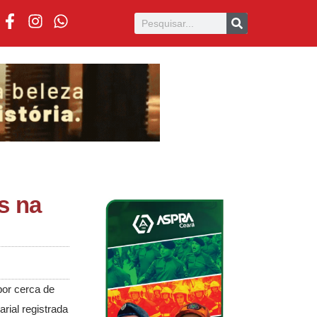
s na
por cerca de
rial registrada