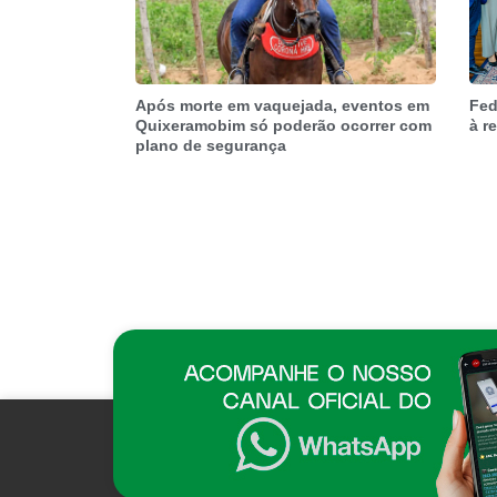
Após morte em vaquejada, eventos em
Fed
Quixeramobim só poderão ocorrer com
à r
plano de segurança