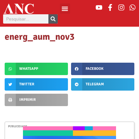
energ_aum_nov3
WHATSAPP
FACEBOOK
TWITTER
TELEGRAM
IMPRIMIR
PUBLICIDADE