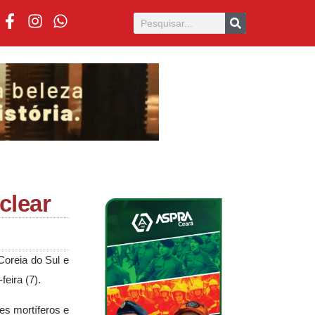
clear
Coreia do Sul e
eira (7).
es mortíferos e