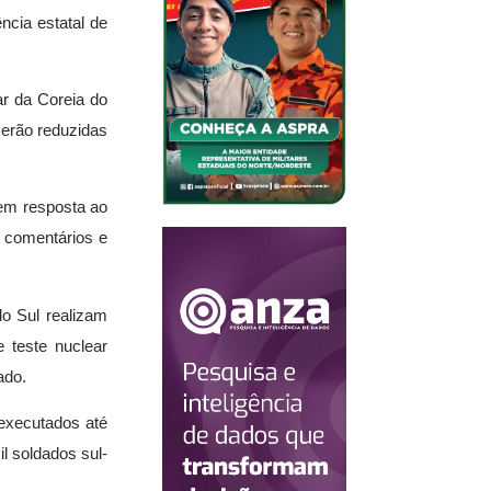
cia estatal de
ar da Coreia do
serão reduzidas
 em resposta ao
s comentários e
o Sul realizam
 teste nuclear
ado.
 executados até
l soldados sul-