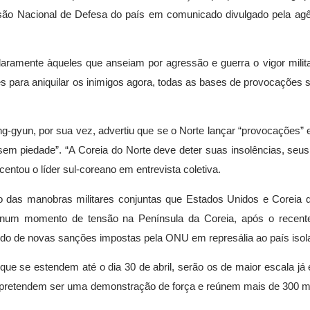
são Nacional de Defesa do país em comunicado divulgado pela agên
laramente àqueles que anseiam por agressão e guerra o vigor milit
s para aniquilar os inimigos agora, todas as bases de provocações 
g-gyun, por sua vez, advertiu que se o Norte lançar “provocações”
 “sem piedade”. “A Coreia do Norte deve deter suas insolências, seu
ntou o líder sul-coreano em entrevista coletiva.
o das manobras militares conjuntas que Estados Unidos e Coreia d
num momento de tensão na Península da Coreia, após o recente
uido de novas sanções impostas pela ONU em represália ao país isol
que se estendem até o dia 30 de abril, serão os de maior escala já
 pretendem ser uma demonstração de força e reúnem mais de 300 mi