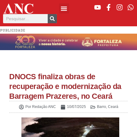
PUBLICIDADE
DNOCS finaliza obras de
recuperação e modernização da
Barragem Prazeres, no Ceará
Por
Redação ANC
10/07/2025
Barro
,
Ceará