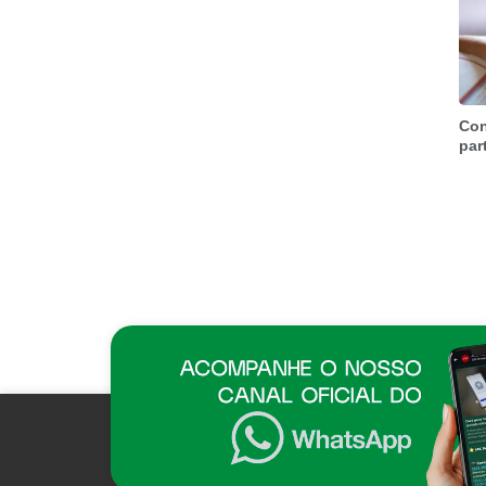
Con
par