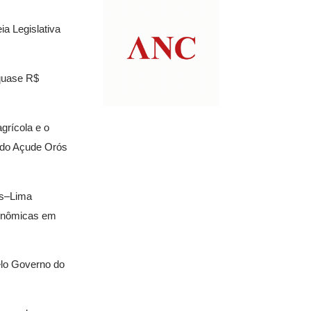
a Legislativa
 quase R$
grícola e o
l do Açude Orós
ós–Lima
conômicas em
pelo Governo do