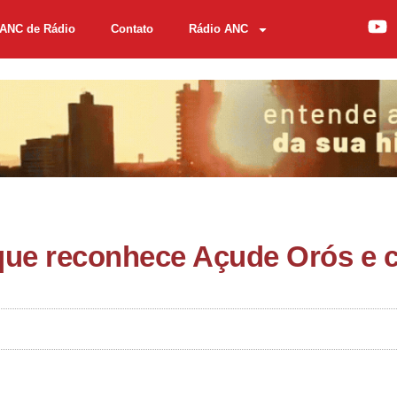
ANC de Rádio
Contato
Rádio ANC
que reconhece Açude Orós e c