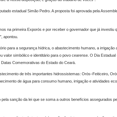
tado estadual Simão Pedro. A proposta foi aprovada pela Assemblei
mos na primeira Exporós e por receber o governador que já investiu
”, apontou.
ório para a segurança hídrica, o abastecimento humano, a irrigação a
 valor simbólico e identitário para o povo cearense. O Dia Estadua
s e Datas Comemorativas do Estado do Ceará.
tecimento de três importantes hidrossistemas: Orós–Feiticeiro, Or
necimento de água para consumo humano, irrigação e atividades e
dão pela sanção da lei que se soma a outros benefícios assegurados 