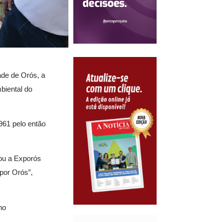
ade de Orós, a
biental do
961 pelo então
tou a Exporós
por Orós”,
no