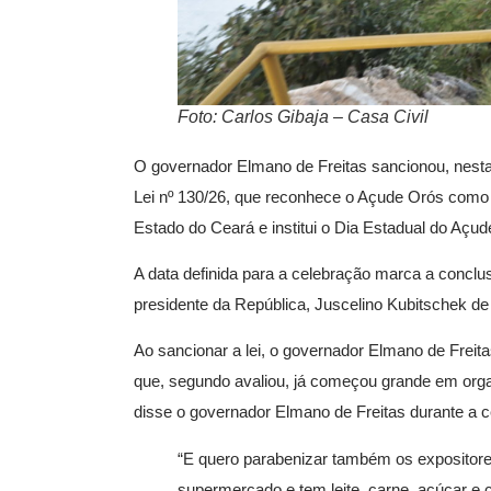
Foto: Carlos Gibaja – Casa Civil
O governador Elmano de Freitas sancionou, nesta s
Lei nº 130/26, que reconhece o Açude Orós como 
Estado do Ceará e institui o Dia Estadual do Açu
A data definida para a celebração marca a conclu
presidente da República, Juscelino Kubitschek de 
Ao sancionar a lei, o governador Elmano de Freita
que, segundo avaliou, já começou grande em organ
disse o governador Elmano de Freitas durante a 
“E quero parabenizar também os expositore
supermercado e tem leite, carne, açúcar e 