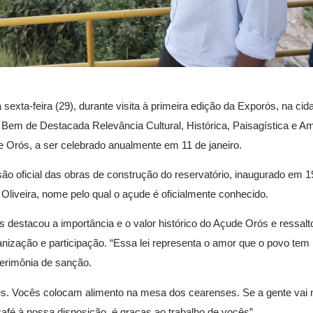
exta-feira (29), durante visita à primeira edição da Exporós, na cid
Bem de Destacada Relevância Cultural, Histórica, Paisagística e Am
de Orós, a ser celebrado anualmente em 11 de janeiro.
são oficial das obras de construção do reservatório, inaugurado em 1
Oliveira, nome pelo qual o açude é oficialmente conhecido.
s destacou a importância e o valor histórico do Açude Orós e ressal
ização e participação. “Essa lei representa o amor que o povo tem 
cerimônia de sanção.
s. Vocês colocam alimento na mesa dos cearenses. Se a gente vai 
café à nossa disposição, é graças ao trabalho de vocês”.