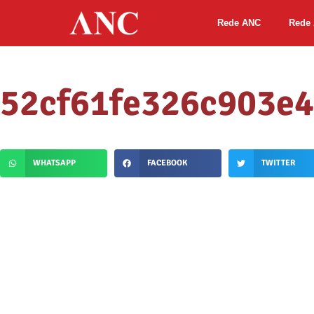
Rede ANC
Rede 
52cf61fe326c903e4
WHATSAPP
FACEBOOK
TWITTER