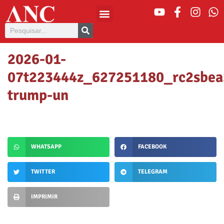
2026-01-
07t223444z_627251180_rc2sbea
trump-un
WHATSAPP
FACEBOOK
TWITTER
TELEGRAM
IMPRIMIR