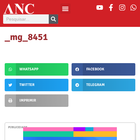
_mg_8451
WHATSAPP
FACEBOOK
TWITTER
TELEGRAM
IMPRIMIR
PUBLICIDADE