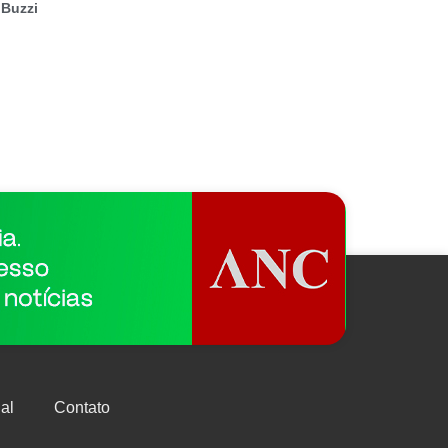
 Buzzi
al
Contato