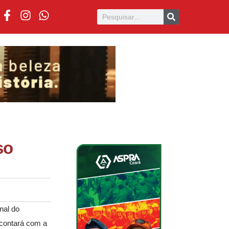
so
nal do
 contará com a