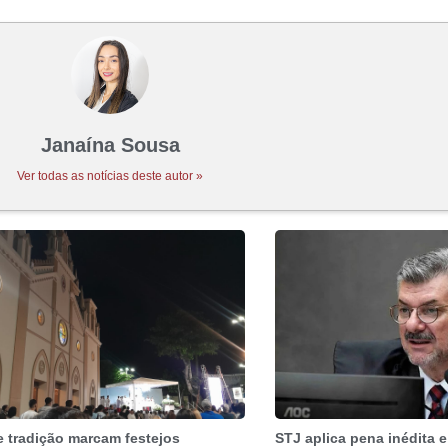
Janaína Sousa
Ver todas as notícias deste autor »
e tradição marcam festejos
STJ aplica pena inédita e