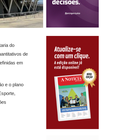
taria do
antitativos de
definidas em
ão e o plano
Esporte,
ões