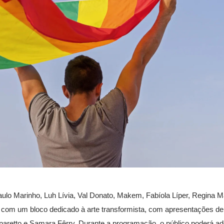
aulo Marinho, Luh Lívia, Val Donato, Makem, Fabíola Líper, Regina 
á com um bloco dedicado à arte transformista, com apresentações de
retto e Samara Fêrry. Durante a programação, o público poderá adq