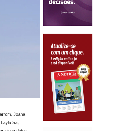
Marrom, Joana
 Layla Sá,
uirir produtos