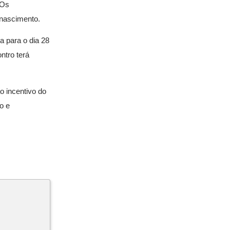
 Os
 nascimento.
a para o dia 28
ntro terá
o incentivo do
o e