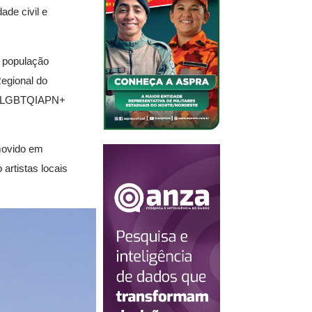
ade civil e
a população
Regional do
ação LGBTQIAPN+
omovido em
 artistas locais