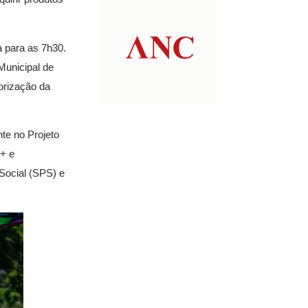
a para as 7h30.
Municipal de
orização da
te no Projeto
A+ e
Social (SPS) e