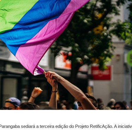
rangaba sediará a terceira edição do Projeto RetificAção. A iniciati