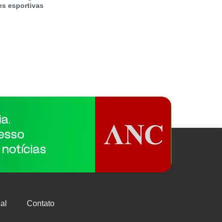
es esportivas
al
Contato