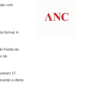
nais com
do formal. A
do Feirão da
as de
euniram 17
izando a oferta