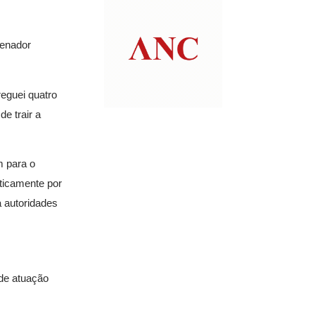
senador
eguei quatro
e trair a
m para o
ticamente por
a autoridades
de atuação