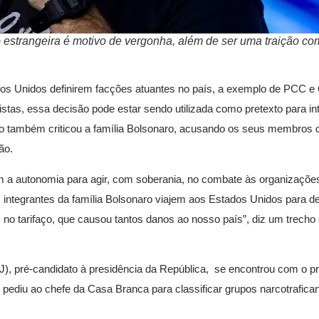
 estrangeira é motivo de vergonha, além de ser uma traição co
dos Unidos definirem facções atuantes no país, a exemplo de PCC 
istas, essa decisão pode estar sendo utilizada como pretexto para i
alto também criticou a família Bolsonaro, acusando os seus membros
ão.
em a autonomia para agir, com soberania, no combate às organizaçõe
 integrantes da família Bolsonaro viajem aos Estados Unidos para d
m no tarifaço, que causou tantos danos ao nosso país”, diz um trecho
), pré-candidato à presidência da República, se encontrou com o p
 pediu ao chefe da Casa Branca para classificar grupos narcotrafican