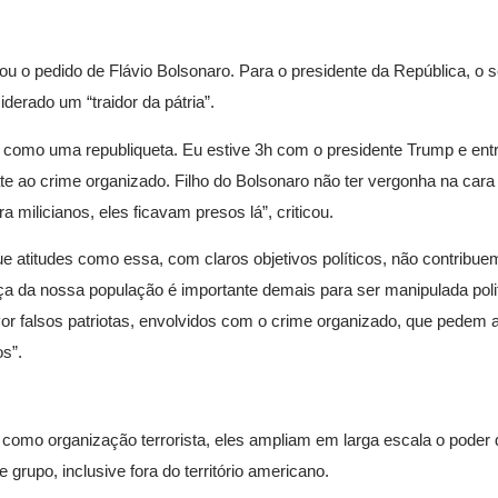
ou o pedido de Flávio Bolsonaro. Para o presidente da República, o 
erado um “traidor da pátria”.
omo uma republiqueta. Eu estive 3h com o presidente Trump e entr
 ao crime organizado. Filho do Bolsonaro não ter vergonha na cara d
 milicianos, eles ficavam presos lá”, criticou.
ue atitudes como essa, com claros objetivos políticos, não contribue
ça da nossa população é importante demais para ser manipulada poli
Por falsos patriotas, envolvidos com o crime organizado, que pedem 
os”.
omo organização terrorista, eles ampliam em larga escala o poder 
 grupo, inclusive fora do território americano.