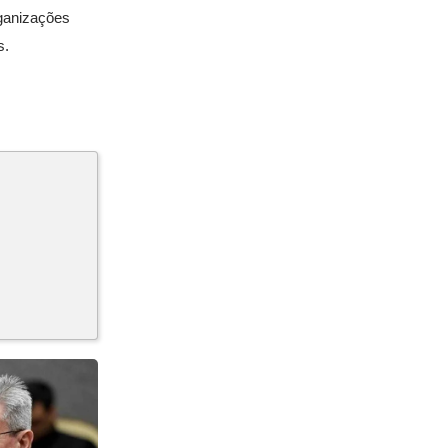
rganizações
s.