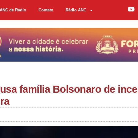
ANC de Rádio
Contato
Rádio ANC
usa família Bolsonaro de ince
ra