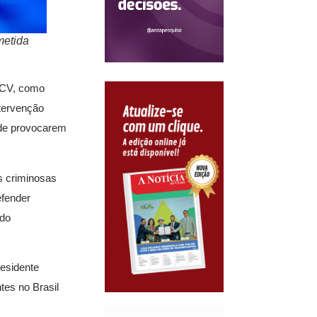
metida
e CV, como
ntervenção
 de provocarem
s criminosas
efender
 do
residente
tes no Brasil