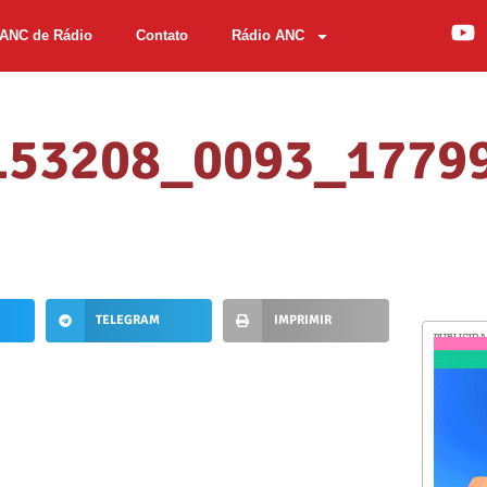
ANC de Rádio
Contato
Rádio ANC
_153208_0093_1779
TELEGRAM
IMPRIMIR
PUBLICID