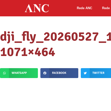
Rede ANC
Rede 
dji_fly_20260527
1071×464
WHATSAPP
FACEBOOK
TWITTER