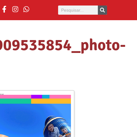
909535854_photo-
ADE