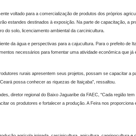
e voltado para a comercialização de produtos dos próprios agricult
uparão estandes destinados à exposição. Na parte de capacitação, a 
aro do solo, licenciamento ambiental da carcinicultura.
nte da água e perspectivas para a cajucultura. Para o prefeito de Ita
mentos necessários para fomentar uma atividade econômica que já 
odutores rurais apresentem seus projetos, possam se capacitar a pa
o Ceará possa conhecer as riquezas de Itaiçaba”, ressaltou.
es, diretor regional do Baixo Jaguaribe da FAEC, “Cada região te
acitar os produtores e fortalecer a produção. A Feira nos proporciona
dução agrícola irrigada, carcinicultura, apicultura, caprinocultura e 