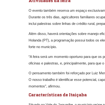
Atividades da feira
O evento também reserva um espaço exclusivament
Durante os três dias, agricultores familiares oc
inclui palestras sobre linhas de crédito rural, prep
Além disso, haverá orientações sobre manejo eficie
Holanda (PT), a programação possui todos os ele
forte no município.
“A feira será um momento oportuno para que os pr
oficinas e palestras, e, principalmente, para que 
O pensamento também foi reforçado por Luiz Mend
O nosso trabalho é identificar esse potencial, cap
momentos”, afirmou.
Características de Itaiçaba
Situado no Vale do Jaguaribe, o município reúne pro