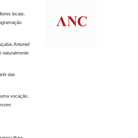
ores locais.
programação
içaba, Antoniel
é naturalmente
rtir das
m uma vocação.
 esses
ovinocultura.