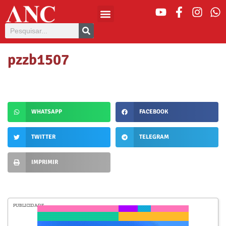
pzzb1507
WHATSAPP
FACEBOOK
TWITTER
TELEGRAM
IMPRIMIR
PUBLICIDADE