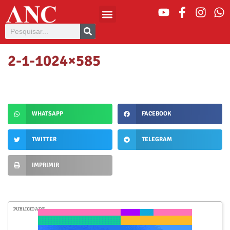
2-1-1024×585
WHATSAPP
FACEBOOK
TWITTER
TELEGRAM
IMPRIMIR
PUBLICIDADE