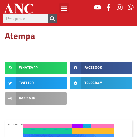
Atempa
WHATSAPP
FACEBOOK
TWITTER
TELEGRAM
IMPRIMIR
PUBLICIDADE