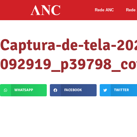
Rede ANC
Rede 
Captura-de-tela-20
092919_p39798_co
WHATSAPP
FACEBOOK
TWITTER