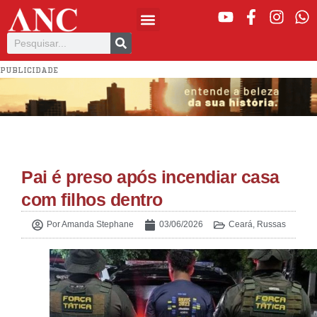
PUBLICIDADE
Pai é preso após incendiar casa
com filhos dentro
Por
Amanda Stephane
03/06/2026
Ceará
,
Russas