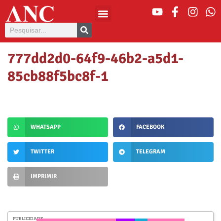
777dd2d0-64f9-46b2-a5d1-
85cb88f5bc8f-1
WHATSAPP
FACEBOOK
TWITTER
TELEGRAM
IMPRIMIR
PUBLICIDADE