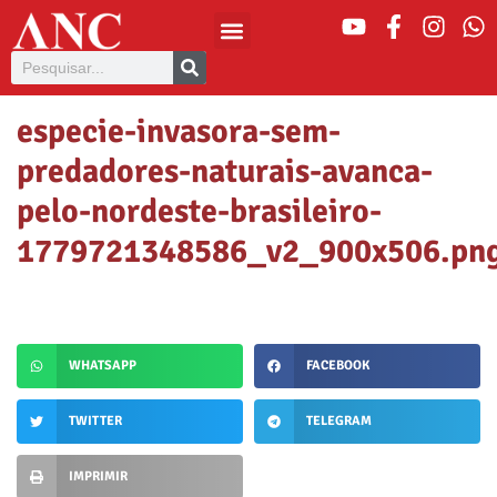
especie-invasora-sem-
predadores-naturais-avanca-
pelo-nordeste-brasileiro-
1779721348586_v2_900x506.pn
WHATSAPP
FACEBOOK
TWITTER
TELEGRAM
IMPRIMIR