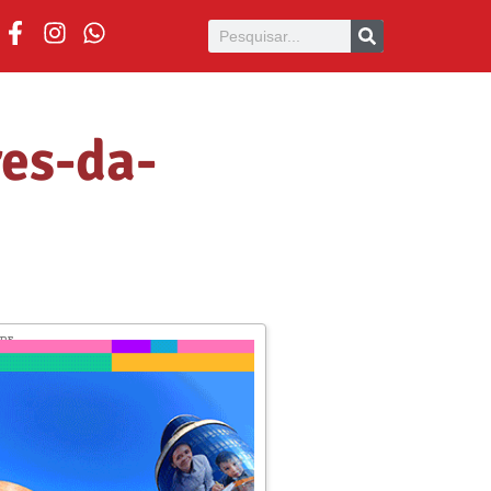
res-da-
ADE