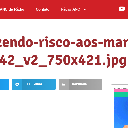
ANC de Rádio
Contato
Rádio ANC
azendo-risco-aos-ma
542_v2_750x421.jpg
TELEGRAM
IMPRIMIR
PUBLICID