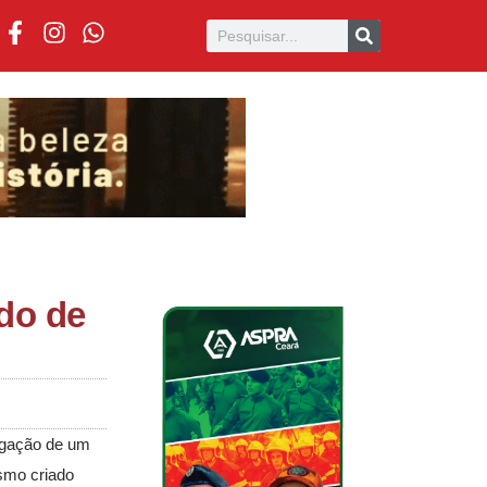
do de
ulgação de um
smo criado