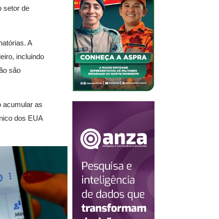
 setor de
atórias. A
iro, incluindo
não são
ao acumular as
ônico dos EUA