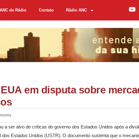
ANC de Rádio
Contato
Rádio ANC
s EUA em disputa sobre merca
cos
onomia
 a ser alvo de críticas do governo dos Estados Unidos após a div
cial dos Estados Unidos (USTR). O documento sustenta que o mecani