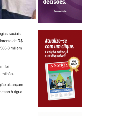
gias sociais
timento de R$
 586,8 mil em
m foi
 milhão.
egião alcançam
acesso à água.