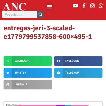
entregas-jeri-3-scaled-
e1779799537858-600×495-1
WHATSAPP
FACEBOOK
TWITTER
TELEGRAM
IMPRIMIR
PUBLICIDADE