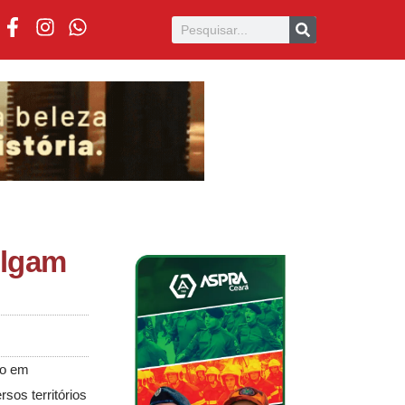
ulgam
ão em
rsos territórios