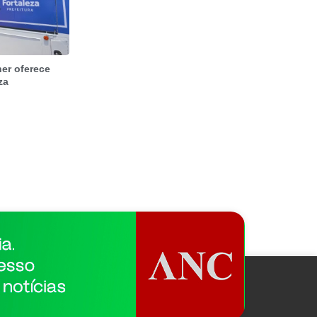
er oferece
za