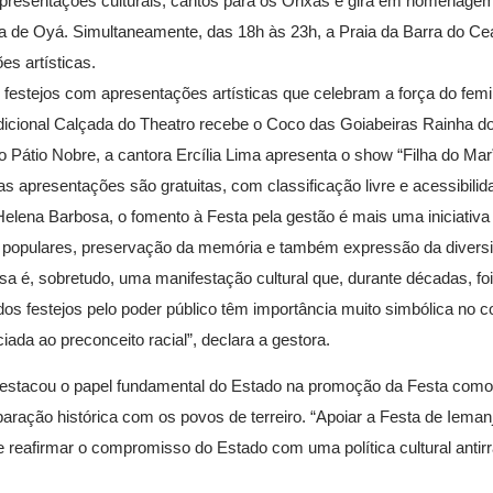
presentações culturais, cantos para os Orixás e gira em homenagem
 de Oyá. Simultaneamente, das 18h às 23h, a Praia da Barra do Ce
es artísticas.
estejos com apresentações artísticas que celebram a força do femi
tradicional Calçada do Theatro recebe o Coco das Goiabeiras Rainha d
 Pátio Nobre, a cantora Ercília Lima apresenta o show “Filha do Ma
apresentações são gratuitas, com classificação livre e acessibili
 Helena Barbosa, o fomento à Festa pela gestão é mais uma iniciativa
 populares, preservação da memória e também expressão da diversid
ssa é, sobretudo, uma manifestação cultural que, durante décadas, fo
dos festejos pelo poder público têm importância muito simbólica no 
iada ao preconceito racial”, declara a gestora.
, destacou o papel fundamental do Estado na promoção da Festa com
eparação histórica com os povos de terreiro. “Apoiar a Festa de Ieman
 reafirmar o compromisso do Estado com uma política cultural antirra