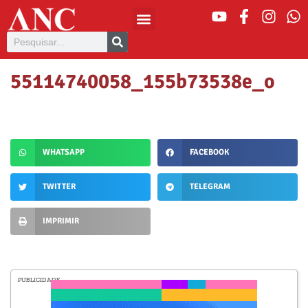
55114740058_155b73538e_o
WHATSAPP
FACEBOOK
TWITTER
TELEGRAM
IMPRIMIR
PUBLICIDADE