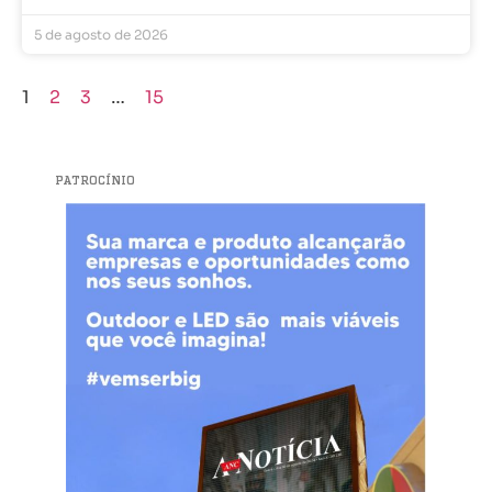
5 de agosto de 2026
1
2
3
…
15
PATROCÍNIO