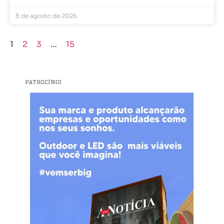
8 de agosto de 2026
1
2
3
…
15
PATROCÍNIO