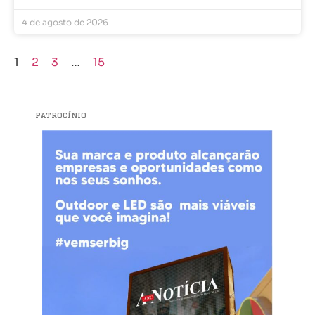
4 de agosto de 2026
1
2
3
…
15
PATROCÍNIO