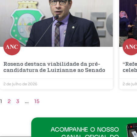
Roseno destaca viabilidade da pré-
“Refe
candidatura de Luizianne ao Senado
cele
2 de julho de 2026
2 de ju
1
2
3
…
15