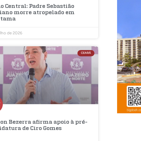
o Central: Padre Sebastião
iano morre atropelado em
etama
ulho de 2026
CEARÁ
on Bezerra afirma apoio à pré-
idatura de Ciro Gomes