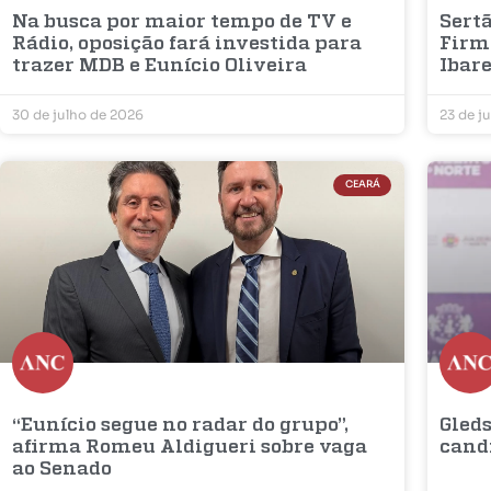
Na busca por maior tempo de TV e
Sertã
Rádio, oposição fará investida para
Firm
trazer MDB e Eunício Oliveira
Ibar
30 de julho de 2026
23 de j
CEARÁ
“Eunício segue no radar do grupo”,
Gleds
afirma Romeu Aldigueri sobre vaga
cand
ao Senado