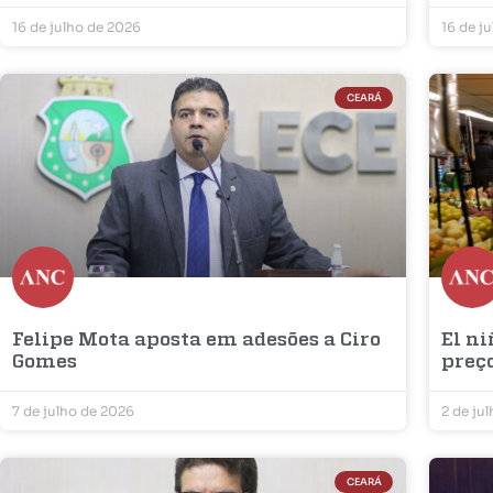
16 de julho de 2026
16 de j
CEARÁ
Felipe Mota aposta em adesões a Ciro
El ni
Gomes
preç
7 de julho de 2026
2 de ju
CEARÁ