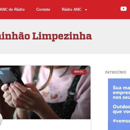
ANC de Rádio
Contato
Rádio ANC
inhão Limpezinha
BRASIL
PATROCÍNIO