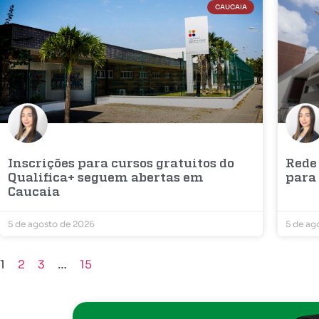
CAUCAIA
Inscrições para cursos gratuitos do
Rede
Qualifica+ seguem abertas em
para
Caucaia
5 de agosto de 2026
5 de ag
1
2
3
…
15