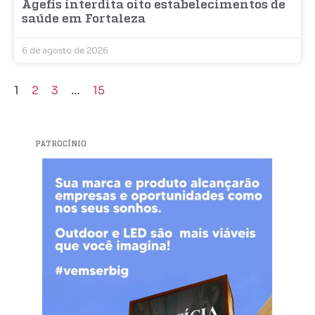
Agefis interdita oito estabelecimentos de
saúde em Fortaleza
6 de agosto de 2026
1
2
3
…
15
PATROCÍNIO